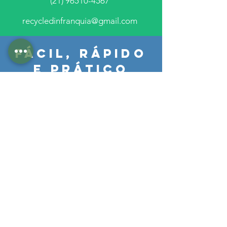
(21) 96510-4567
recycledinfranquia@gmail.com
FÁCIL, RÁPIDO
E PRÁTICO
Nosso aplicativo foi desenvolvido da
maneira mais intuitiva possível, de
modo que fosse simples de qualquer
um mexer, seja a pessoa tendo muita
intimidade com a internet ou não.
MAPA DO SITE
Quem Somos
Produtor
Coletor
Reciclador
Como Reciclar
Franquias