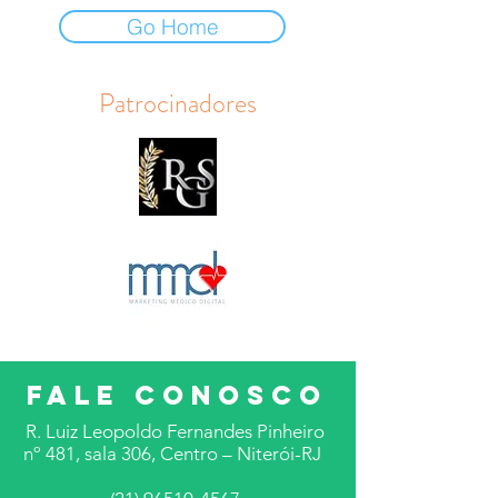
Go Home
Patrocinadores
FALE CONOSCO
R. Luiz Leopoldo Fernandes Pinheiro
nº 481, sala 306, Centro – Niterói-RJ