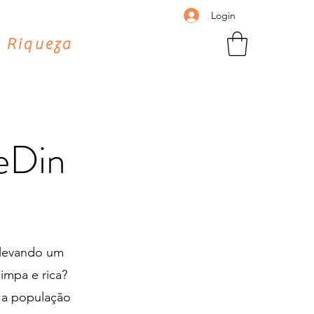
Login
 Riqueza
eDin
 levando um
impa e rica?
a população