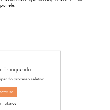
 por ele.
r Franqueado
cipar do processo seletivo.
astre-se
rir planos